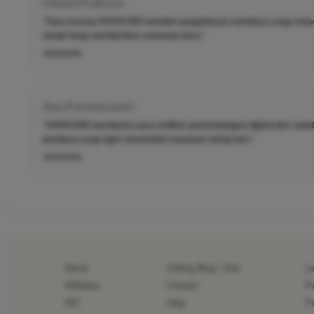
Dimas Prakoso
"Saya merasa MAMI188 memberi pengalaman membaca yang menyenang
tetapi tetap memberikan wawasan baru."
⭐⭐⭐⭐⭐
Ayu Permatasari
"MAMI188 membantu saya melihat perkembangan digital dari sudut pa
pembaca yang ingin menambah wawasan setiap hari."
⭐⭐⭐⭐⭐
About
Selling Blog
/
Slot
L
Affiliates
Contact
P
API
Help
P