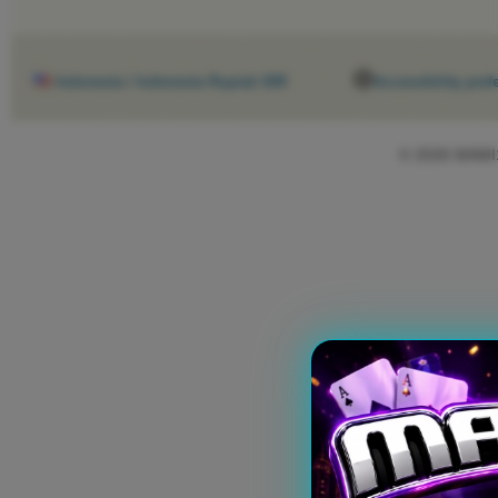
Click
Indonesia / Indonesia Rupiah IDR
Accessibility pref
to
activate
accessibility
© 2026 MAMI1
preferences