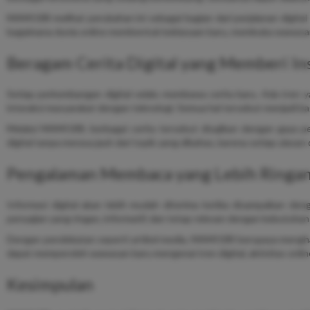
MAMI188 melihat perubahan ini sebagai bagian dari perjalanan digit
bagaimana dunia online membentuk kebiasaan baru, membuka wawasan,
Beragam Cerita Digital yang Memberi Ins
Setiap perkembangan digital selalu membawa cerita baru. Ada tren y
interaksi masyarakat dengan teknologi. Semua hal tersebut menjadi bag
Melalui MAMI188, berbagai cerita tersebut disajikan dengan gaya p
digital tanpa merasa jauh dari topik yang dibahas, karena setiap ulas
Pengalaman Membaca yang Lebih Ringan
Informasi digital akan lebih mudah diterima ketika disampaikan d
penyajian yang ringan, informatif, dan tetap relevan dengan kebutuh
Dengan pendekatan seperti artikel media, MAMI188 berupaya menghad
dapat memperoleh wawasan baru mengenai tren digital, aktivitas onli
Kesimpulan