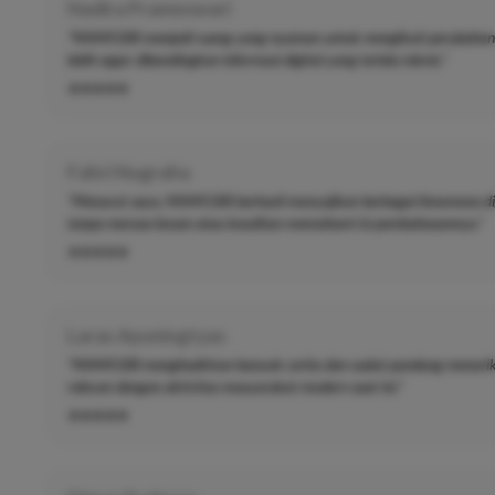
Nadira Prameswari
"MAMI188 menjadi ruang yang nyaman untuk mengikuti perubahan du
lebih segar dibandingkan informasi digital yang terlalu teknis."
⭐⭐⭐⭐⭐
Fahri Nugraha
"Menurut saya, MAMI188 berhasil menyajikan berbagai fenomena digi
tanpa merasa bosan atau kesulitan memahami isi pembahasannya."
⭐⭐⭐⭐⭐
Laras Ayuningtyas
"MAMI188 menghadirkan banyak cerita dan sudut pandang menarik m
relevan dengan aktivitas masyarakat modern saat ini."
⭐⭐⭐⭐⭐