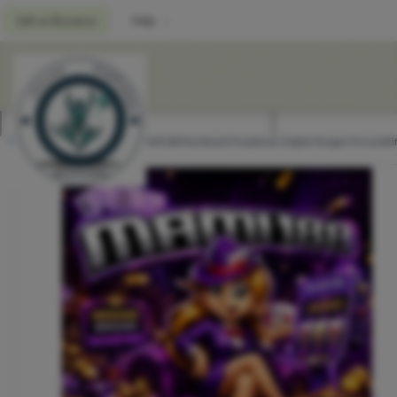
Sell on Bonanza
Help
MAMI188
»
MAMI188 SLOT
»
MAMI188 Menikmati Perjalanan Digital dengan Perspektif