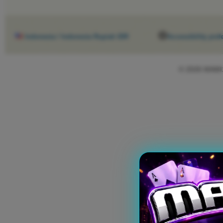
Click
Indonesia / Indonesia Rupiah IDR
Accessibility pref
to
activate
accessibility
© 2026 MAMI1
preferences