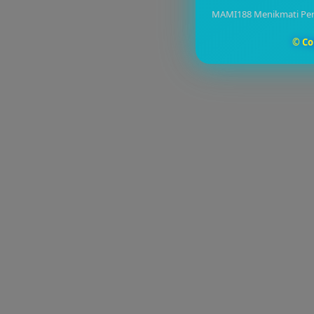
MAMI188 Menikmati Perj
© Co