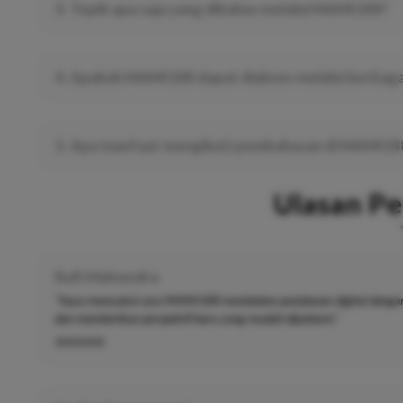
3. Topik apa saja yang dibahas melalui MAMI188?
4. Apakah MAMI188 dapat diakses melalui berbag
5. Apa manfaat mengikuti pembahasan di MAMI18
Ulasan P
Rafi Mahendra
"Saya menyukai cara MAMI188 membahas perjalanan digital dengan b
dan memberikan perspektif baru yang mudah dipahami."
⭐⭐⭐⭐⭐