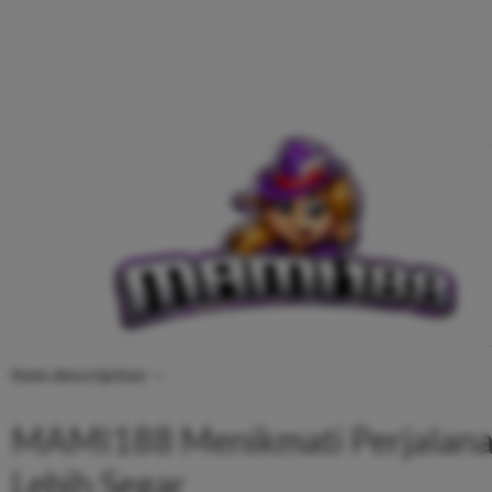
Item description
MAMI188 Menikmati Perjalanan 
Lebih Segar