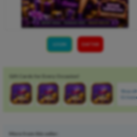
LOGIN
DAFTAR
Gift Cards for Every Occasion!
Shop all
11 item
More from this seller: