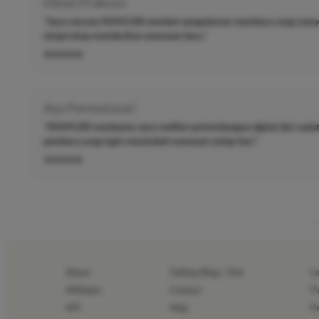
Dimas Prakoso
"Saya merasa MAMI188 memberi pengalaman membaca yang menyenang
tetapi tetap memberikan wawasan baru."
⭐⭐⭐⭐⭐
Ayu Permatasari
"MAMI188 membantu saya melihat perkembangan digital dari sudut pa
pembaca yang ingin menambah wawasan setiap hari."
⭐⭐⭐⭐⭐
About
Selling Blog
/
Slot
L
Affiliates
Contact
P
API
Help
P